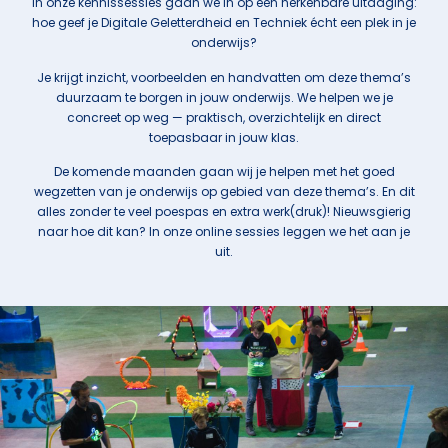
In onze kennissessies gaan we in op een herkenbare uitdaging:
hoe geef je Digitale Geletterdheid en Techniek écht een plek in je
onderwijs?
Je krijgt inzicht, voorbeelden en handvatten om deze thema’s
duurzaam te borgen in jouw onderwijs. We helpen we je
concreet op weg — praktisch, overzichtelijk en direct
toepasbaar in jouw klas.
De komende maanden gaan wij je helpen met het goed
wegzetten van je onderwijs op gebied van deze thema’s. En dit
alles zonder te veel poespas en extra werk(druk)! Nieuwsgierig
naar hoe dit kan? In onze online sessies leggen we het aan je
uit.