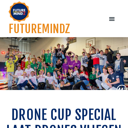
FUTUREMINDZ
WORKSHOPS EN TRAINING
OVER FUTUREM
DRONE CUP SPECIAL