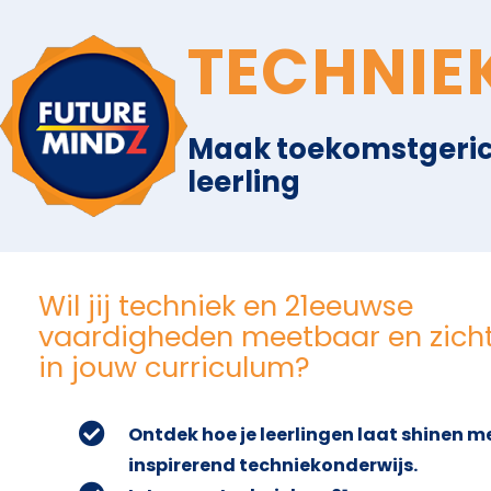
TECHNIE
Maak toekomstgerich
leerling
Wil jij techniek en 21eeuwse
vaardigheden meetbaar en zich
in jouw curriculum?
Ontdek hoe je leerlingen laat shinen m
inspirerend techniekonderwijs.