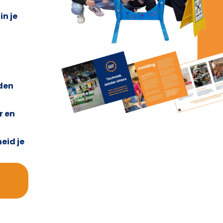
n je
eden
r en
eid je