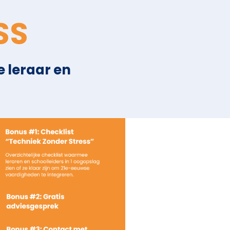
SS
 leraar en