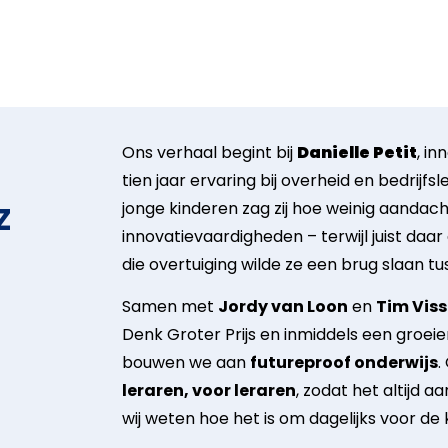
Ons verhaal begint bij
Danielle Petit
, i
tien jaar ervaring bij overheid en bedrijf
jonge kinderen zag zij hoe weinig aandach
Z
innovatievaardigheden – terwijl juist daar
die overtuiging wilde ze een brug slaan tu
Samen met
Jordy van Loon
en
Tim Viss
Denk Groter Prijs en inmiddels een groei
bouwen we aan
futureproof onderwijs
.
leraren, voor leraren
, zodat het altijd aa
wij weten hoe het is om dagelijks voor de 