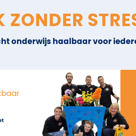
K ZONDER STRE
t onderwijs haalbaar voor iedere
tbaar
et